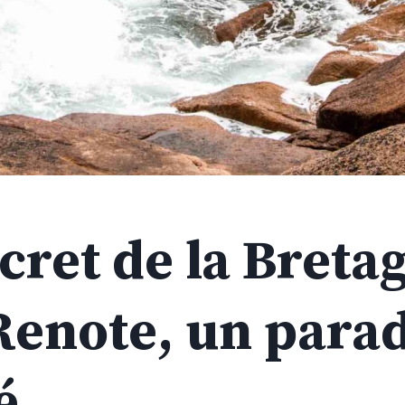
cret de la Bretag
 Renote, un para
é