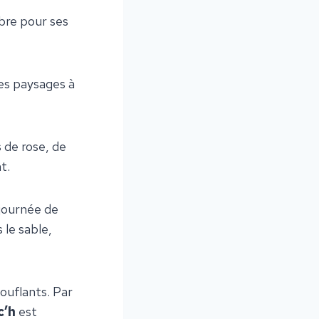
èbre pour ses
des paysages à
 de rose, de
t.
 journée de
 le sable,
ouflants. Par
c’h
est