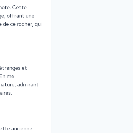
enote. Cette
ge, offrant une
e de ce rocher, qui
étranges et
 En me
 nature, admirant
aires.
Cette ancienne