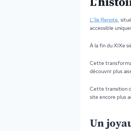
L’histoi
L’île Renote
, sit
accessible uniqu
À la fin du XIXe s
Cette transformati
découvrir plus ai
Cette transition d
site encore plus 
Un joyau