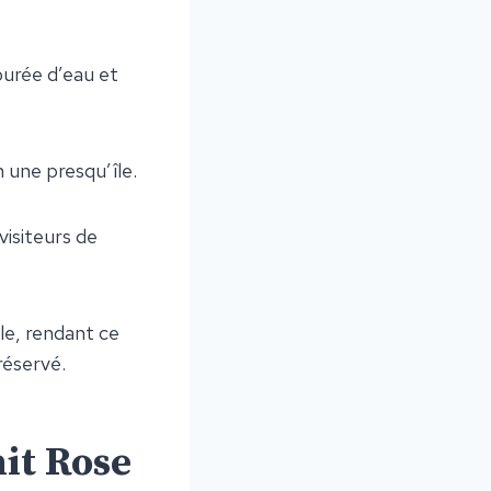
tourée d’eau et
n une presqu’île.
visiteurs de
ale, rendant ce
réservé.
nit Rose