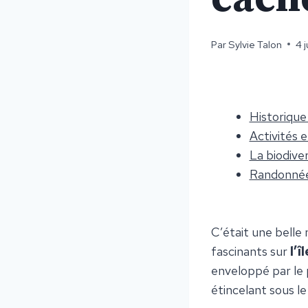
Par
Sylvie Talon
4 j
Historique
Activités 
La biodive
Randonnée
C’était une belle 
fascinants sur
l’î
enveloppé par le p
étincelant sous le 