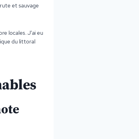
brute et sauvage
re locales. J’ai eu
que du littoral
nables
note