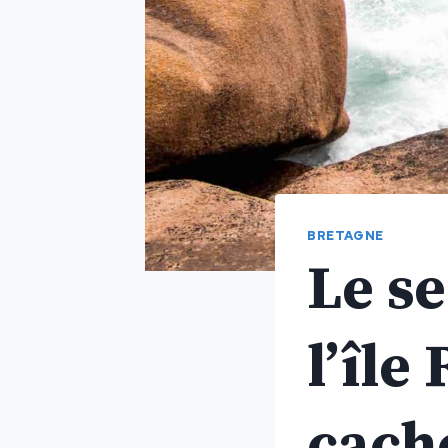
BRETAGNE
Le se
l’île
cach